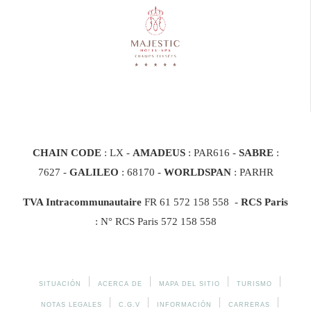
CHAIN CODE
: LX -
AMADEUS
: PAR616 -
SABRE
:
7627 -
GALILEO
: 68170
-
WORLDSPAN
: PARHR
TVA Intracommunautaire
FR 61 572 158 558 -
RCS Paris
: N° RCS Paris 572 158 558
SITUACIÓN
ACERCA DE
MAPA DEL SITIO
TURISMO
NOTAS LEGALES
C.G.V
INFORMACIÓN
CARRERAS