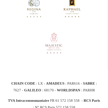
CHAIN CODE
: LX -
AMADEUS
: PAR616 -
SABRE
:
7627 -
GALILEO
: 68170
-
WORLDSPAN
: PARHR
TVA Intracommunautaire
FR 61 572 158 558 -
RCS Paris
: N° RCS Paris 572 158 558