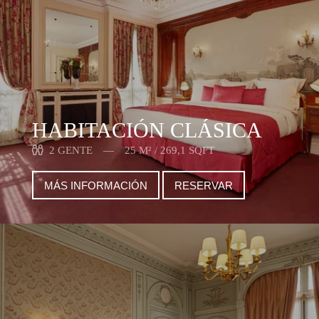
HABITACIÓN CLÁSICA
2 GENTE
25 M² / 269,1 SQFT
MÁS INFORMACIÓN
RESERVAR