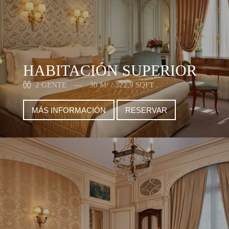
HABITACIÓN SUPERIOR
2 GENTE
30 M² / 322,9 SQFT
MÁS INFORMACIÓN
RESERVAR