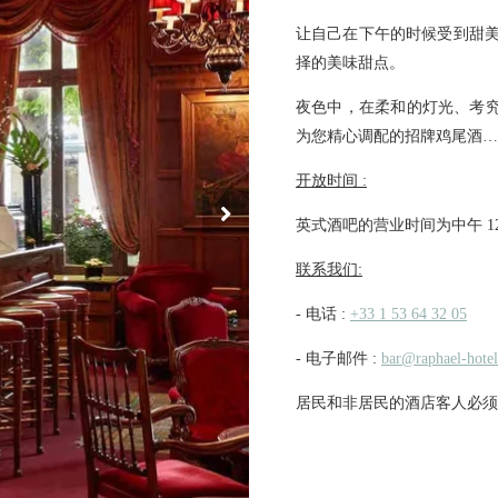
让自己在下午的时候受到甜美
择的美味甜点。
夜色中，在柔和的灯光、考
为您精心调配的招牌鸡尾酒…
开放时间 :
英式酒吧的营业时间为中午 12:0
联系我们:
- 电话 :
+33 1 53 64 32 05
- 电子邮件 :
bar@raphael-hote
居民和非居民的酒店客人必须