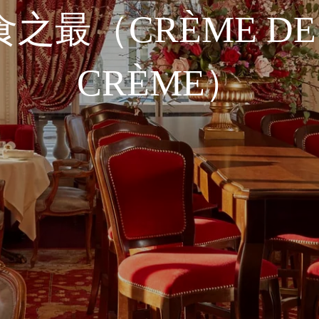
之最（CRÈME DE
CRÈME）