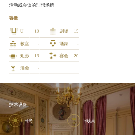
活动或会议的理想场所
容量
U
10
剧场
15
教室
-
酒家
-
矩形
13
宴会
20
酒会
-
技术设备
日光
阅读桌