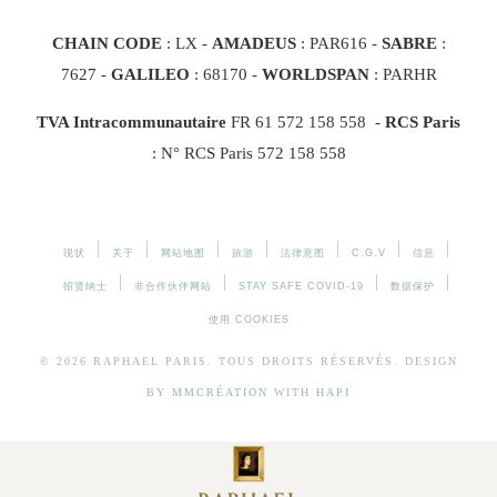
CHAIN CODE
: LX -
AMADEUS
: PAR616 -
SABRE
:
7627 -
GALILEO
: 68170
-
WORLDSPAN
: PARHR
TVA Intracommunautaire
FR 61 572 158 558 -
RCS Paris
: N° RCS Paris 572 158 558
现状
关于
网站地图
旅游
法律意图
C.G.V
信息
招贤纳士
非合作伙伴网站
STAY SAFE COVID-19
数据保护
使用 COOKIES
© 2026
RAPHAEL
PARIS. TOUS DROITS RÉSERVÉS. DESIGN
BY
MMCRÉATION
WITH
HAPI