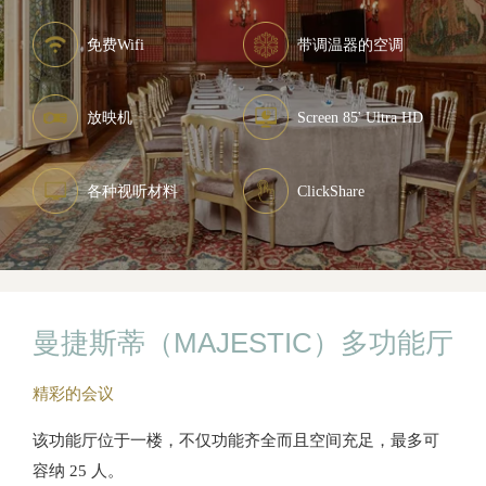
免费Wifi
带调温器的空调
放映机
Screen 85' Ultra HD
各种视听材料
ClickShare
曼捷斯蒂（MAJESTIC）多功能厅
精彩的会议
该功能厅位于一楼，不仅功能齐全而且空间充足，最多可
容纳 25 人。