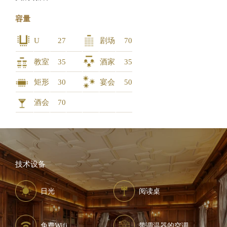
容量
U
27
剧场
70
教室
35
酒家
35
矩形
30
宴会
50
酒会
70
技术设备
日光
阅读桌
免费Wifi
带调温器的空调