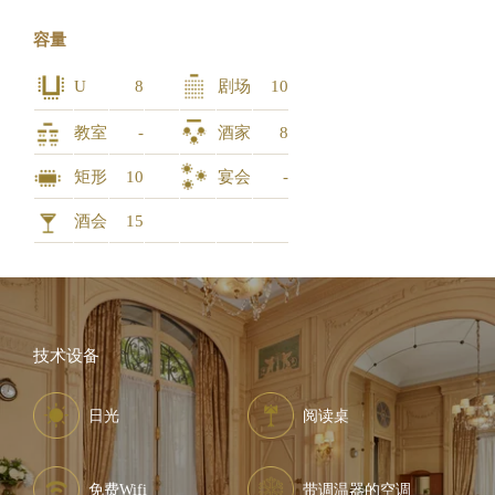
容量
U
8
剧场
10
教室
-
酒家
8
矩形
10
宴会
-
酒会
15
技术设备
日光
阅读桌
免费Wifi
带调温器的空调