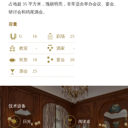
占地超 35 平方米，瑰丽明亮，非常适合举办会议、宴会、
研讨会和鸡尾酒会。
容量
U
16
剧场
25
教室
-
酒家
-
矩形
18
宴会
20
酒会
25
技术设备
日光
阅读桌