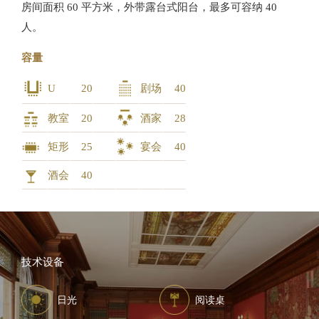
房间面积 60 平方米，外带露台式阳台，最多可容纳 40
人。
容量
U
20
剧场
40
教室
20
酒家
28
矩形
25
宴会
40
酒会
40
技术设备
日光
阅读桌