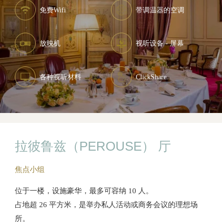
免费Wifi
带调温器的空调
放映机
视听设备 - 屏幕
各种视听材料
ClickShare
拉彼鲁兹（PEROUSE） 厅
焦点小组
位于一楼，设施豪华，最多可容纳 10 人。
占地超 26 平方米，是举办私人活动或商务会议的理想场
所。