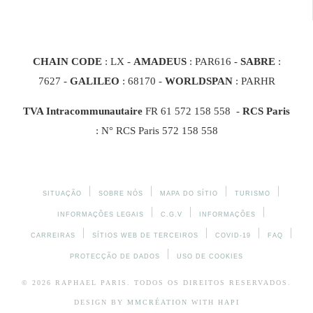
CHAIN CODE
: LX -
AMADEUS
: PAR616 -
SABRE
:
7627 -
GALILEO
: 68170
-
WORLDSPAN
: PARHR
TVA Intracommunautaire
FR 61 572 158 558 -
RCS Paris
: N° RCS Paris 572 158 558
SITUAÇÃO
SOBRE NÓS
MAPA DO SÍTIO
TURISMO
INFORMAÇÕES LEGAIS
C.G.V
INFORMAÇÕES
CARREIRAS
SÍTIOS WEB DE TERCEIROS
COVID-19
FAQ
PROTECÇÃO DE DADOS
USO DE COOKIES
© 2026
RAPHAEL
PARIS. TODOS OS DIREITOS RESERVADOS.
DESIGN BY
MMCRÉATION
WITH
HAPI