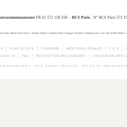
Intracommunautaire
FR 61 572 158 558 -
RCS Paris
: N° RCS Paris 572 1
sse Paris
Hôtel luxe Paris 5 étoiles
Hôtel 5 étoiles Paris Champs Elysées
Chambre avec vue tour Eiffel
Hôtel 5
OS
PLAN DU SITE
TOURISME
MENTIONS LÉGALES
C.G.V
COVID-19
FAQ
PROTECTION DES DONNÉES
UTILISATION DES 
26 RAPHAELPARIS. TOUS DROITS RÉSERVÉS. DESIGN BY
MMCRÉATIO