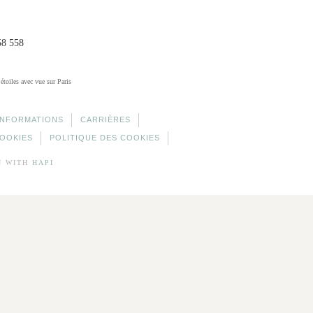
58 558
 étoiles avec vue sur Paris
INFORMATIONS
CARRIÈRES
COOKIES
POLITIQUE DES COOKIES
N
WITH
HAPI