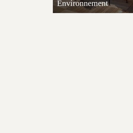
Environnement
Nous agissons pour réduire notre
impact sur l’environnement grâce à
des initiatives engagées. Découvre
nos actions concrètes ici.
DÉCOUVRIR