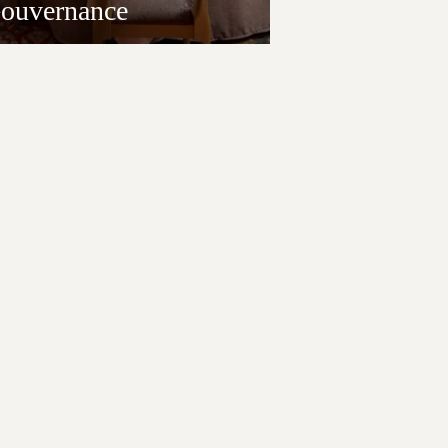
ouvernance
nsparence et éthique guident notre gestion
r une entreprise responsable. Consultez nos
tiques ici.
DÉCOUVRIR