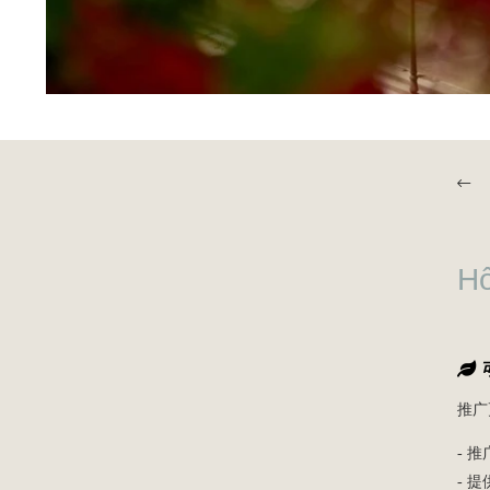
H
推广
- 
- 