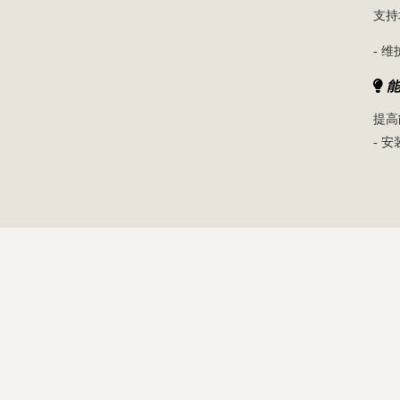
支持
- 
能
提高
- 安