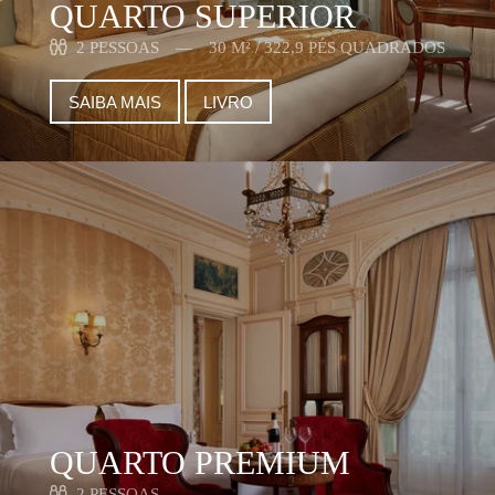
QUARTO SUPERIOR
2 PESSOAS
30 M² / 322,9 PÉS QUADRADOS
SAIBA MAIS
LIVRO
QUARTO PREMIUM
2 PESSOAS