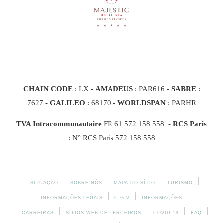
CHAIN CODE
: LX -
AMADEUS
: PAR616 -
SABRE
:
7627 -
GALILEO
: 68170
-
WORLDSPAN
: PARHR
TVA Intracommunautaire
FR 61 572 158 558 -
RCS Paris
: N° RCS Paris 572 158 558
SITUAÇÃO
SOBRE NÓS
MAPA DO SÍTIO
TURISMO
INFORMAÇÕES LEGAIS
C.G.V
INFORMAÇÕES
CARREIRAS
SÍTIOS WEB DE TERCEIROS
COVID-19
FAQ