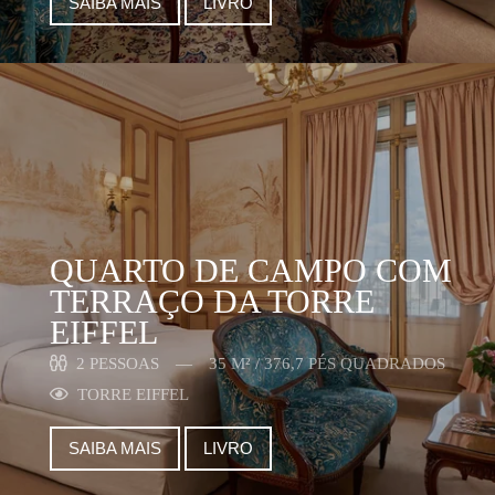
SAIBA MAIS
LIVRO
QUARTO DE CAMPO COM
TERRAÇO DA TORRE
EIFFEL
2 PESSOAS
35 M² / 376,7 PÉS QUADRADOS
TORRE EIFFEL
SAIBA MAIS
LIVRO