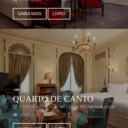
SAIBA MAIS
LIVRO
QUARTO DE CANTO
2 PESSOAS
40 M² / 430,6 PÉS QUADRADOS
ARRUDA