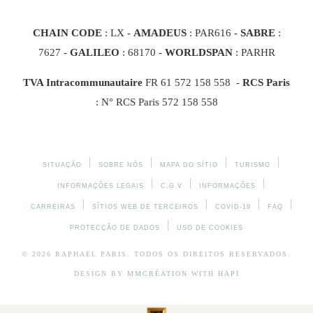
CHAIN CODE
: LX -
AMADEUS
: PAR616 -
SABRE
:
7627 -
GALILEO
: 68170
-
WORLDSPAN
: PARHR
TVA Intracommunautaire
FR 61 572 158 558 -
RCS Paris
: N° RCS Paris 572 158 558
SITUAÇÃO
SOBRE NÓS
MAPA DO SÍTIO
TURISMO
INFORMAÇÕES LEGAIS
C.G.V
INFORMAÇÕES
CARREIRAS
SÍTIOS WEB DE TERCEIROS
COVID-19
FAQ
PROTECÇÃO DE DADOS
USO DE COOKIES
© 2026
RAPHAEL
PARIS. TODOS OS DIREITOS RESERVADOS.
DESIGN BY
MMCRÉATION
WITH
HAPI