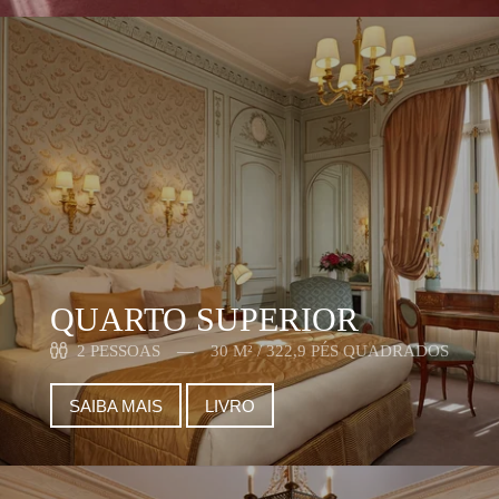
QUARTO SUPERIOR
2 PESSOAS
30 M² / 322,9 PÉS QUADRADOS
SAIBA MAIS
LIVRO