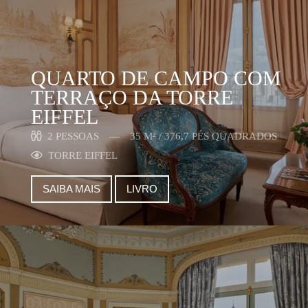
QUARTO DE CAMPO COM
TERRAÇO DA TORRE
EIFFEL
2 PESSOAS
35 M² / 376,7 PÉS QUADRADOS
TORRE EIFFEL
SAIBA MAIS
LIVRO