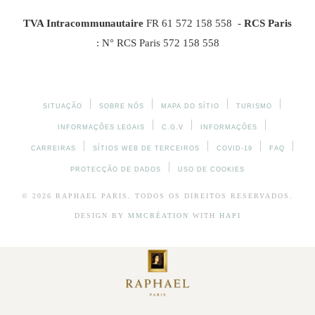
TVA Intracommunautaire
FR 61 572 158 558 -
RCS Paris
: N° RCS Paris 572 158 558
SITUAÇÃO
SOBRE NÓS
MAPA DO SÍTIO
TURISMO
INFORMAÇÕES LEGAIS
C.G.V
INFORMAÇÕES
CARREIRAS
SÍTIOS WEB DE TERCEIROS
COVID-19
FAQ
PROTECÇÃO DE DADOS
USO DE COOKIES
© 2026
RAPHAEL
PARIS. TODOS OS DIREITOS RESERVADOS.
DESIGN BY
MMCRÉATION
WITH
HAPI