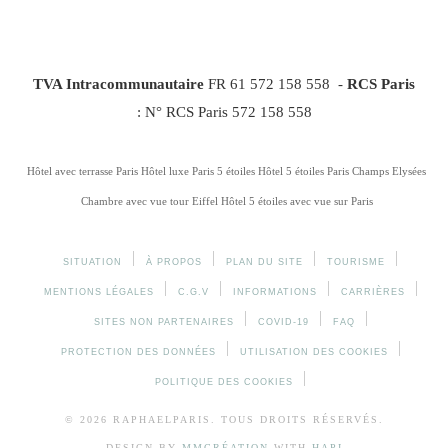
TVA Intracommunautaire
FR 61 572 158 558 -
RCS Paris
: N° RCS Paris 572 158 558
Hôtel avec terrasse Paris
Hôtel luxe Paris 5 étoiles
Hôtel 5 étoiles Paris Champs Elysées
Chambre avec vue tour Eiffel
Hôtel 5 étoiles avec vue sur Paris
SITUATION
À PROPOS
PLAN DU SITE
TOURISME
MENTIONS LÉGALES
C.G.V
INFORMATIONS
CARRIÈRES
SITES NON PARTENAIRES
COVID-19
FAQ
PROTECTION DES DONNÉES
UTILISATION DES COOKIES
POLITIQUE DES COOKIES
© 2026 RAPHAELPARIS. TOUS DROITS RÉSERVÉS.
DESIGN BY
MMCRÉATION
WITH
HAPI