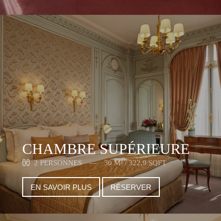
CHAMBRE SUPÉRIEURE
2 PERSONNES
30 M² / 322,9 SQFT
EN SAVOIR PLUS
RÉSERVER