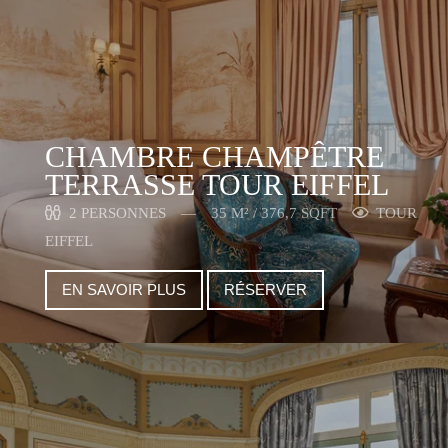
CHAMBRE CHAMPÊTRE
TERRASSE TOUR EIFFEL
2 PERSONNES
35 M² / 376,7 SQFT
TOUR
EIFFEL
EN SAVOIR PLUS
RÉSERVER