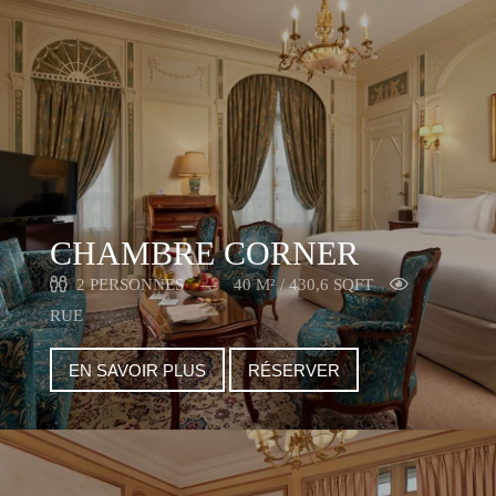
CHAMBRE CORNER
2 PERSONNES
40 M² / 430,6 SQFT
RUE
EN SAVOIR PLUS
RÉSERVER