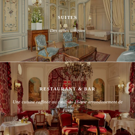
SUITES
Des suites uniques
RESTAURANT & BAR
Une cuisine raffinée au cœur du 16ème arrondissement de
Paris