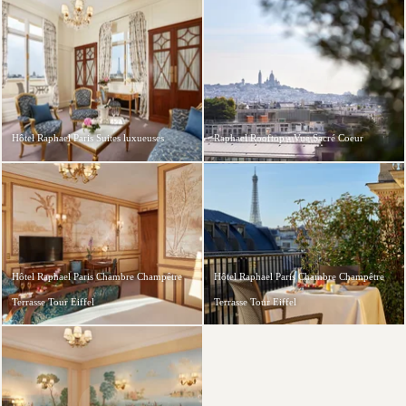
Hôtel Raphael Paris Suites luxueuses
Raphael Rooftop - Vue Sacré Coeur
Hôtel Raphael Paris Chambre Champêtre
Hôtel Raphael Paris Chambre Champêtre
Terrasse Tour Eiffel
Terrasse Tour Eiffel