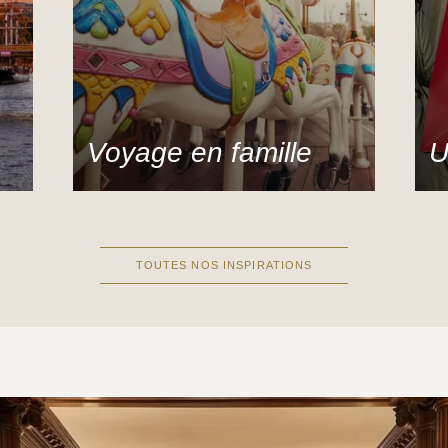
Voyage en famille
U
Nous vous offrons ainsi la possibilité de
L’
passer des vacances avec vos enfants
en
dans le confort d’un hôtel 5 étoiles
art
TOUTES NOS INSPIRATIONS
DÉCOUVRIR