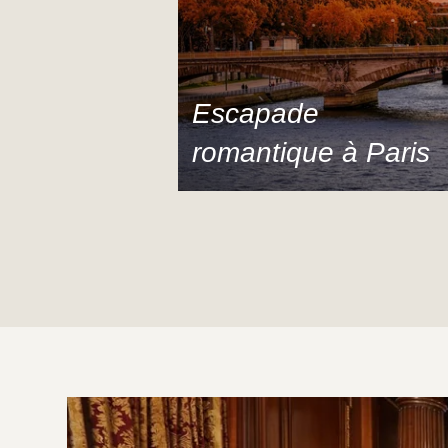
Escapade
romantique à Paris
Véritable cachette de luxe où d’autres
romances y ont trouvé refuge, venez
apprécier le luxe et l’intimité de l’hôtel
Raphael pour un séjour à deux.
DÉCOUVRIR