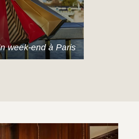
n week-end à Paris
hôtel le Raphael vous propose un week-
d luxueux dans le respect du précieux
 de vivre à la française
DÉCOUVRIR