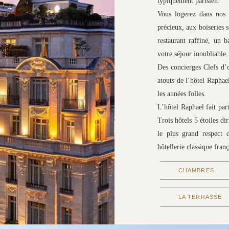
typiquement parisien.
Vous logerez dans nos 
précieux, aux boiseries 
restaurant raffiné, un 
votre séjour inoubliable.
Des concierges Clefs d’o
atouts de l’hôtel Raphae
les années folles.
L’hôtel Raphael fait par
Trois hôtels 5 étoiles d
le plus grand respect d
hôtellerie classique franç
CHAMBRES
LA TERRASSE