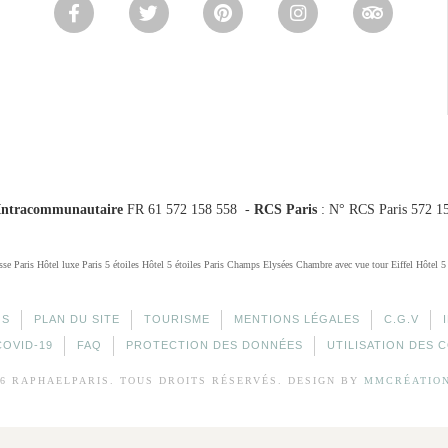
Intracommunautaire
FR 61 572 158 558 -
RCS Paris
: N° RCS Paris 572 1
sse Paris
Hôtel luxe Paris 5 étoiles
Hôtel 5 étoiles Paris Champs Elysées
Chambre avec vue tour Eiffel
Hôtel 5
OS
PLAN DU SITE
TOURISME
MENTIONS LÉGALES
C.G.V
COVID-19
FAQ
PROTECTION DES DONNÉES
UTILISATION DES 
26 RAPHAELPARIS. TOUS DROITS RÉSERVÉS. DESIGN BY
MMCRÉATIO