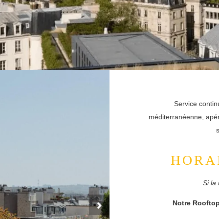
Service contin
méditerranéenne, apérit
s
HORA
Si la
Notre Rooftop