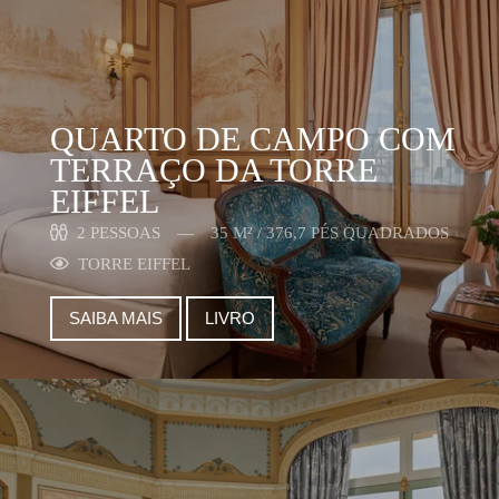
QUARTO DE CAMPO COM
TERRAÇO DA TORRE
EIFFEL
2 PESSOAS
35 M² / 376,7 PÉS QUADRADOS
TORRE EIFFEL
SAIBA MAIS
LIVRO