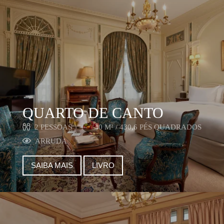
QUARTO DE CANTO
2 PESSOAS
40 M² / 430,6 PÉS QUADRADOS
ARRUDA
SAIBA MAIS
LIVRO