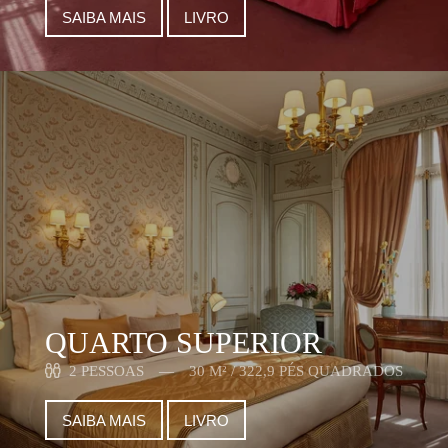
SAIBA MAIS
LIVRO
QUARTO SUPERIOR
2 PESSOAS
30 M² / 322,9 PÉS QUADRADOS
SAIBA MAIS
LIVRO