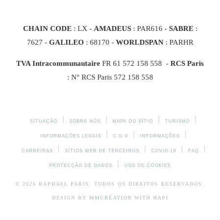
CHAIN CODE
: LX -
AMADEUS
: PAR616 -
SABRE
:
7627 -
GALILEO
: 68170
-
WORLDSPAN
: PARHR
TVA Intracommunautaire
FR 61 572 158 558 -
RCS Paris
: N° RCS Paris 572 158 558
SITUAÇÃO
SOBRE NÓS
MAPA DO SÍTIO
TURISMO
INFORMAÇÕES LEGAIS
C.G.V
INFORMAÇÕES
CARREIRAS
SÍTIOS WEB DE TERCEIROS
COVID-19
FAQ
PROTECÇÃO DE DADOS
USO DE COOKIES
© 2026
RAPHAEL
PARIS. TODOS OS DIREITOS RESERVADOS.
DESIGN BY
MMCRÉATION
WITH
HAPI