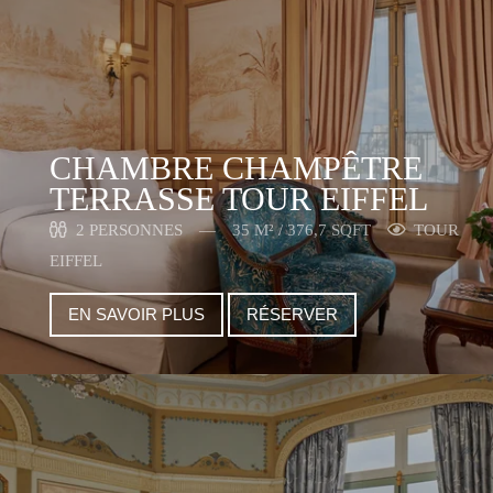
CHAMBRE CHAMPÊTRE
TERRASSE TOUR EIFFEL
2 PERSONNES
35 M² / 376,7 SQFT
TOUR
EIFFEL
EN SAVOIR PLUS
RÉSERVER