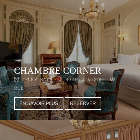
CHAMBRE CORNER
2 PERSONNES
40 M² / 430,6 SQFT
RUE
EN SAVOIR PLUS
RÉSERVER