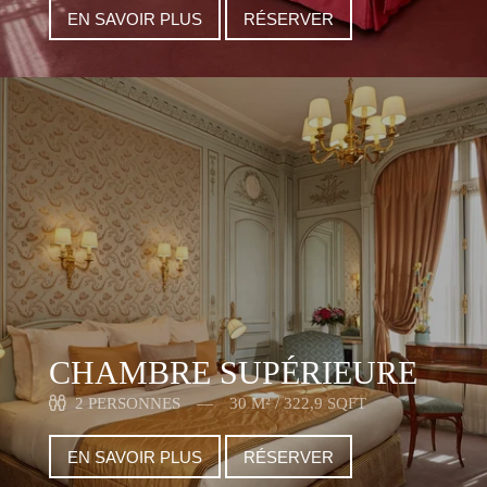
EN SAVOIR PLUS
RÉSERVER
CHAMBRE SUPÉRIEURE
2 PERSONNES
30 M² / 322,9 SQFT
EN SAVOIR PLUS
RÉSERVER